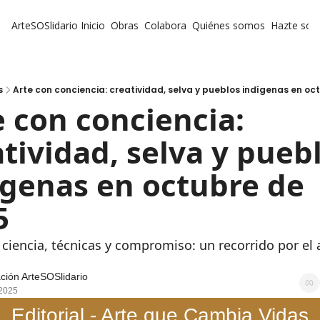
ArteSOSlidario
Inicio
Obras
Colabora
Quiénes somos
Hazte soc
s
Arte con conciencia: creatividad, selva y pueblos indígenas en oc
 con conciencia: 
tividad, selva y puebl
́genas en octubre de 
5
 ciencia, técnicas y compromiso: un recorrido por el a
ción ArteSOSlidario
 2025
Editorial - Arte que Cambia Vidas