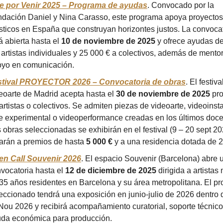
e por Venir 2025 – Programa de ayudas
. Convocado por la 
dación Daniel y Nina Carasso, este programa apoya proyectos 
ísticos en España que construyan horizontes justos. La convocat
á abierta hasta el 
10 de noviembre de 2025
 y ofrece ayudas de
 artistas individuales y 25 000 € a colectivos, además de mentorí
yo en comunicación.
stival PROYECTOR 2026 – Convocatoria de obras
. El festiva
eoarte de Madrid acepta hasta el 
30 de noviembre de 2025
 pr
artistas o colectivos. Se admiten piezas de videoarte, videoinsta
e experimental o videoperformance creadas en los últimos doce
 obras seleccionadas se exhibirán en el festival (9 – 20 sept 202
arán a premios de hasta 
5 000 €
 y a una residencia dotada de 2
en Call Souvenir 2026
. El espacio Souvenir (Barcelona) abre u
vocatoria hasta el 
12 de diciembre de 2025
 dirigida a artistas
35 años residentes en Barcelona y su área metropolitana. El pro
eccionado tendrá una exposición en junio‑julio de 2026 dentro d
Nou 2026 y recibirá acompañamiento curatorial, soporte técnico
da económica para producción.