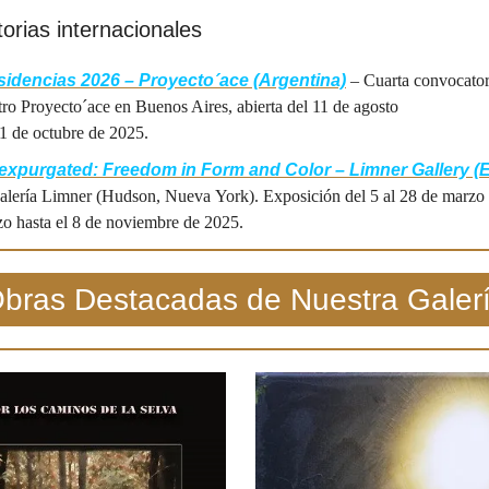
orias internacionales
idencias 2026 – Proyecto´ace (Argentina)
 – Cuarta convocatori
tro Proyecto´ace en Buenos Aires, abierta del 11 de agosto 
31 de octubre de 2025.
xpurgated: Freedom in Form and Color – Limner Gallery (E
alería Limner (Hudson, Nueva York). Exposición del 5 al 28 de marzo 
zo hasta el 8 de noviembre de 2025.
bras Destacadas de Nuestra Galer