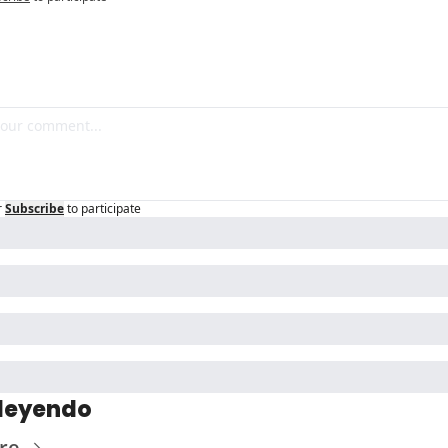
r
Subscribe
to participate
 leyendo
re