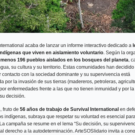
nternational acaba de lanzar un informe interactivo dedicado a 
l
ndígenas que viven en aislamiento voluntario
. Según la orga
 menos 196 pueblos aislados en los bosques del planeta
, c
gua, su cultura y su territorio. Estas comunidades han decidido 
r contacto con la sociedad dominante y su supervivencia está 
por la invasión de sus tierras (madereros, petroleras, agriculto
 por enfermedades frente a las que no tienen inmunidad y por la f
su decisión. 
, fruto de 
56 años de trabajo de Survival International
 en def
os indígenas, subraya que respetar su voluntad es esencial para
. La campaña se resume en el lema “Su decisión, su supervivenci
l derecho a la autodeterminación. ArteSOSlidario invita a conoc