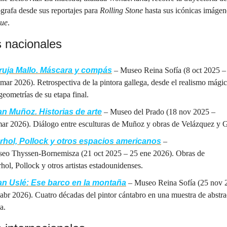
ógrafa desde sus reportajes para 
Rolling Stone
ue
.
s nacionales
ruja Mallo. Máscara y compás
 – Museo Reina Sofía (8 oct 2025 –
 mar 2026). Retrospectiva de la pintora gallega, desde el realismo mágic
 geometrías de su etapa final.
n Muñoz. Historias de arte
 – Museo del Prado (18 nov 2025 –
mar 2026). Diálogo entre esculturas de Muñoz y obras de Velázquez y 
hol, Pollock y otros espacios americanos
 – 
eo Thyssen‑Bornemisza (21 oct 2025 – 25 ene 2026). Obras de 
hol, Pollock y otros artistas estadounidenses.
an Uslé: Ese barco en la montaña
 – Museo Reina Sofía (25 nov 
 abr 2026). Cuatro décadas del pintor cántabro en una muestra de abstra
ca.