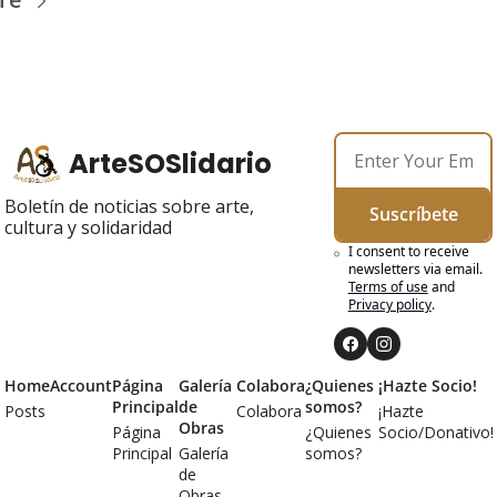
ArteSOSlidario
Boletín de noticias sobre arte, 
Suscríbete
cultura y solidaridad
I consent to receive 
newsletters via email.
Terms of use
and
Privacy policy
.
Home
Account
Página 
Galería 
Colabora
¿Quienes 
¡Hazte Socio!
Principal
de 
somos?
Posts
Colabora
¡Hazte 
Obras
Página 
¿Quienes 
Socio/Donativo!
Principal
Galería 
somos?
de 
Obras