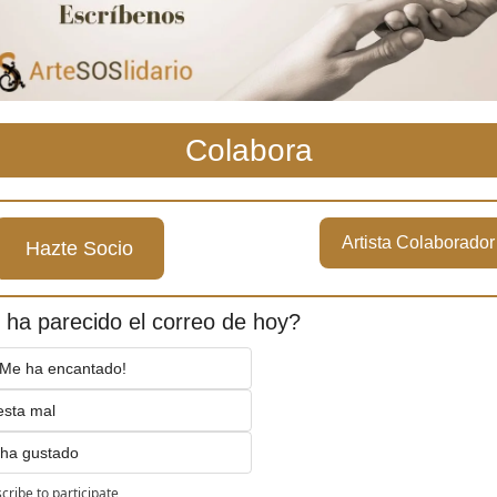
Colabora
Artista Colaborador
Hazte Socio
 ha parecido el correo de hoy?
Me ha encantado!
sta mal
ha gustado
cribe
to participate