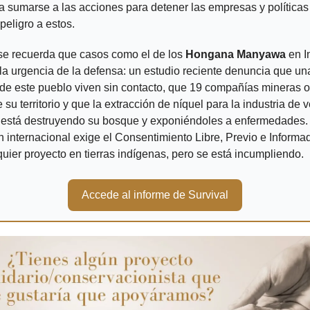
 a sumarse a las acciones para detener las empresas y políticas
eligro a estos. 
e recuerda que casos como el de los 
Hongana Manyawa
 en I
la urgencia de la defensa: un estudio reciente denuncia que un
de este pueblo viven sin contacto, que 19 compañías mineras o
 su territorio y que la extracción de níquel para la industria de v
s está destruyendo su bosque y exponiéndoles a enfermedades. 
n internacional exige el Consentimiento Libre, Previo e Informad
uier proyecto en tierras indígenas, pero se está incumpliendo.
Accede al informe de Survival