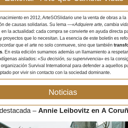
nacimiento en 2012, ArteSOSlidario une la venta de obras a la 
ión de causas solidarias. Su lema —
«Adquiere arte, cambia vid
 en la actualidad: cada compra se convierte en ayuda directa pa
 proyectos que lo necesitan. La esencia de este boletín es refor
recordar que el arte no solo conmueve, sino que también 
transf
es
. En esta edición sumamos además un llamamiento a respetar 
ndígenas aislados: 
«Su decisión, su supervivencia»
 es la consi
 organización Survival International para defender a aquellos p
ptado por vivir sin contacto con la sociedad dominante.
Noticias 
 destacada – 
Annie Leibovitz en A Coru